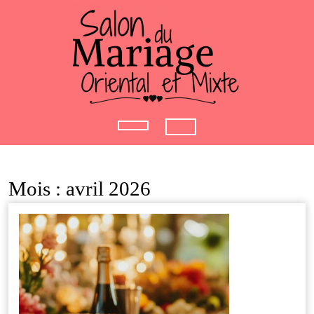
Skip
to
content
Open
Button
Mois :
avril 2026