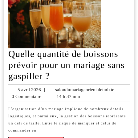
Quelle quantité de boissons
prévoir pour un mariage sans
Quelle
gaspiller ?
quantité
5 avril 2026
5
|
salondumariageorientaletmixte
salondumar
|
de
0 Commentaire
avril
|
14 h 37 min
2026
boissons
L’organisation d’un mariage implique de nombreux détails
logistiques, et parmi eux, la gestion des boissons représente
prévoir
un défi de taille. Entre le risque de manquer et celui de
pour
commander en