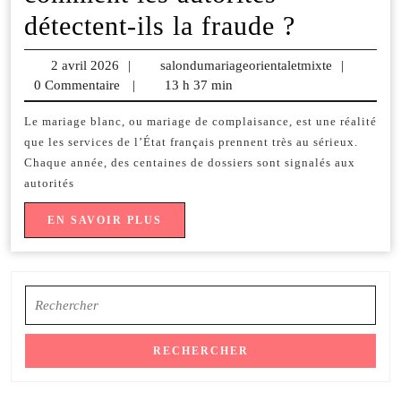
Mariage
détectent-ils la fraude ?
de
2 avril 2026
2
|
salondumariageorientaletmixte
salondumar
|
complais
0 Commentaire
avril
|
13 h 37 min
2026
:
Le mariage blanc, ou mariage de complaisance, est une réalité
que les services de l’État français prennent très au sérieux.
comment
Chaque année, des centaines de dossiers sont signalés aux
les
autorités
autorités
EN
EN SAVOIR PLUS
SAVOIR
détectent
PLUS
ils
Search
la
for:
fraude
?