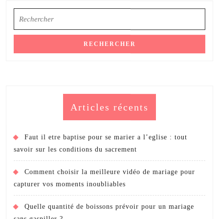
le
Search
for:
jour
de
votre
mariage
?
Articles récents
Faut il etre baptise pour se marier a l’eglise : tout
savoir sur les conditions du sacrement
Comment choisir la meilleure vidéo de mariage pour
capturer vos moments inoubliables
Quelle quantité de boissons prévoir pour un mariage
sans gaspiller ?