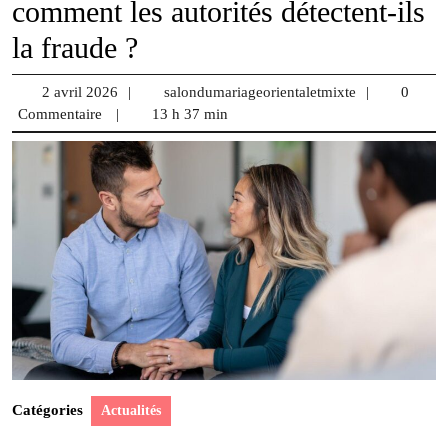
comment les autorités détectent-ils
la fraude ?
2 avril 2026
2
|
salondumariageorientaletmixte
salondumariag
|
0
Commentaire
|
avril
13 h 37 min
2026
Catégories
Actualités