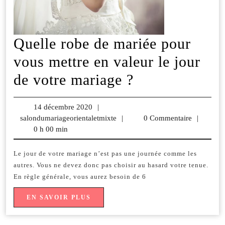
Quelle robe de mariée pour
vous mettre en valeur le jour
Quelle
de votre mariage ?
robe
14 décembre 2020
14
|
de
salondumariageorientaletmixte
décembre
salondumariageorientaletmixte
|
0 Commentaire
|
0 h 00 min
2020
mariée
pour
Le jour de votre mariage n’est pas une journée comme les
autres. Vous ne devez donc pas choisir au hasard votre tenue.
vous
En règle générale, vous aurez besoin de 6
mettre
EN
EN SAVOIR PLUS
en
SAVOIR
PLUS
valeur