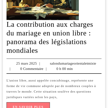
La contribution aux charges
du mariage en union libre :
panorama des législations
La
mondiales
contribution
25 mars 2025
25
|
salondumariageorientaletmixte
salond
aux
|
0 Commentaire
mars
|
0 h 00 min
charges
2025
L'union libre, aussi appelée concubinage, représente une
du
forme de vie commune adoptée par de nombreux couples à
mariage
travers le monde. Cette situation soulève des questions
juridiques variées selon les pays,
en
EN
EN SAVOIR PLUS