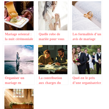
Mariage oriental :
Quelle robe de
Les formalités d’un
la nuit cérémoniale
mariée pour vous
avis de mariage
du henné
mettre en valeur le
jour de votre
mariage ?
Organiser un
La contribution
Quel est le prix
mariage en
aux charges du
d’une organisatrice
extérieur : Les bons
mariage en union
de mariage ?
conseils
libre : panorama
des législations
mondiales