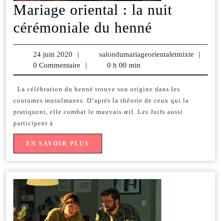
Mariage oriental : la nuit
Mariage
cérémoniale du henné
oriental
24 juin 2020
24
|
salondumariageorientaletmixte
salondu
|
:
0 Commentaire
juin
|
0 h 00 min
2020
la
La célébration du henné trouve son origine dans les
nuit
coutumes musulmanes. D’après la théorie de ceux qui la
cérémonial
pratiquent, elle combat le mauvais œil. Les Juifs aussi
participent à
du
EN
EN SAVOIR PLUS
henné
SAVOIR
PLUS