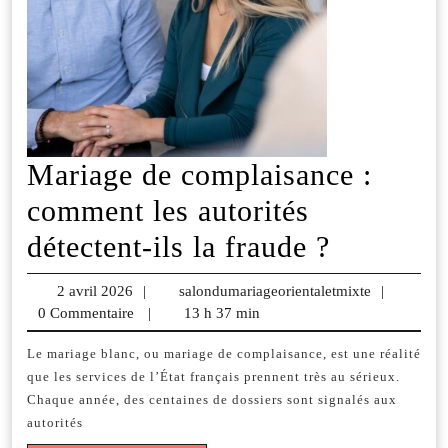
Mariage de complaisance :
comment les autorités
Mariage
détectent-ils la fraude ?
de
2 avril 2026
2
|
salondumariageorientaletmixte
salondumar
|
complais
0 Commentaire
avril
|
13 h 37 min
2026
:
Le mariage blanc, ou mariage de complaisance, est une réalité
que les services de l’État français prennent très au sérieux.
comment
Chaque année, des centaines de dossiers sont signalés aux
les
autorités