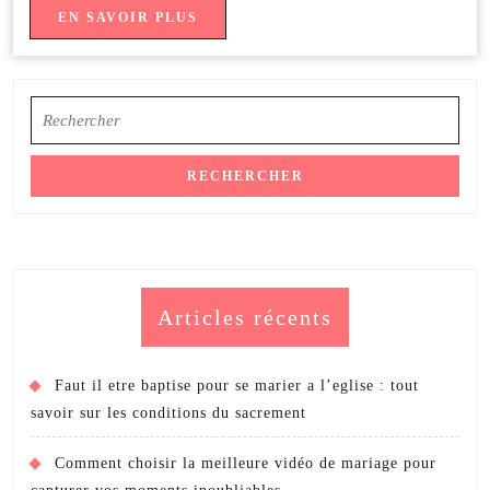
autorités
EN
EN SAVOIR PLUS
SAVOIR
détectent
PLUS
ils
Search
la
for:
fraude
?
Articles récents
Faut il etre baptise pour se marier a l’eglise : tout
savoir sur les conditions du sacrement
Comment choisir la meilleure vidéo de mariage pour