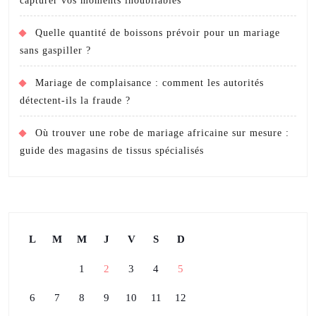
capturer vos moments inoubliables
Quelle quantité de boissons prévoir pour un mariage
sans gaspiller ?
Mariage de complaisance : comment les autorités
détectent-ils la fraude ?
Où trouver une robe de mariage africaine sur mesure :
guide des magasins de tissus spécialisés
L
M
M
J
V
S
D
1
2
3
4
5
6
7
8
9
10
11
12