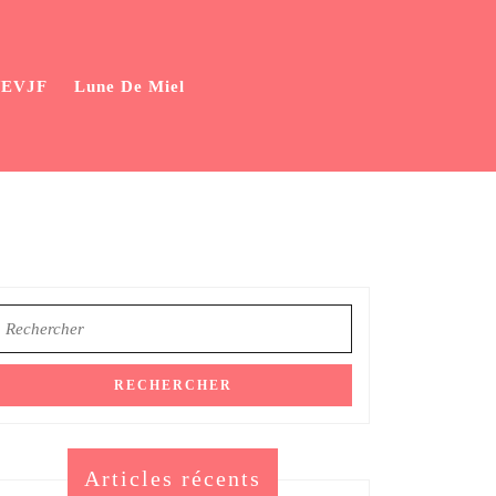
/EVJF
Lune De Miel
earch
or:
Articles récents