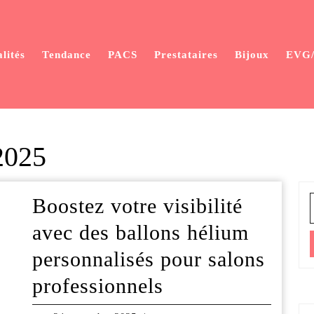
lités
Tendance
PACS
Prestataires
Bijoux
EVG
2025
Boostez votre visibilité
S
f
avec des ballons hélium
personnalisés pour salons
Boostez
professionnels
votre