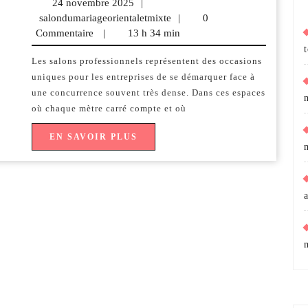
24 novembre 2025
24
|
visibilité
salondumariageorientaletmixte
novembre
salondumariageorientaletmixte
|
0
Commentaire
|
13 h 34 min
2025
avec
Les salons professionnels représentent des occasions
des
uniques pour les entreprises de se démarquer face à
ballons
une concurrence souvent très dense. Dans ces espaces
où chaque mètre carré compte et où
hélium
EN
EN SAVOIR PLUS
personnalisés
SAVOIR
PLUS
pour
salons
professionnels