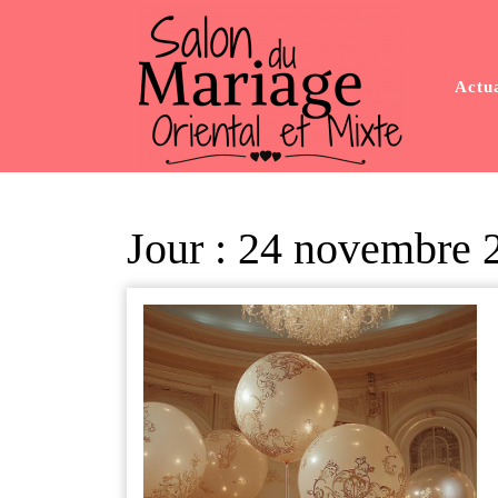
Skip
to
content
Actua
Jour :
24 novembre 