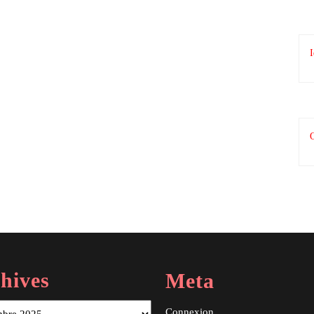
I
hives
Meta
Connexion